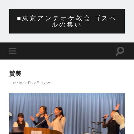
■東京アンテオケ教会 ゴスペ
ルの集い
検
モ
索
バ
フ
イ
ィ
ル
ー
賛美
メ
ル
ニ
ド
2025年12月27日 19:20
ュ
を
ー
切
を
り
切
替
り
え
替
る
え
る