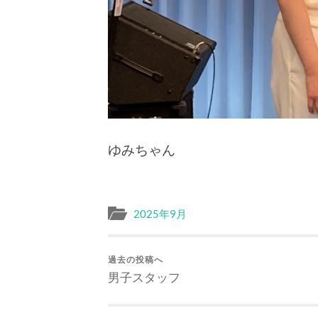
ゆみちゃん
2025年9月
過去の投稿へ
男子スタッフ