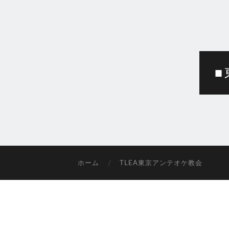
■
ホーム
TLEA東京アンテオケ教会