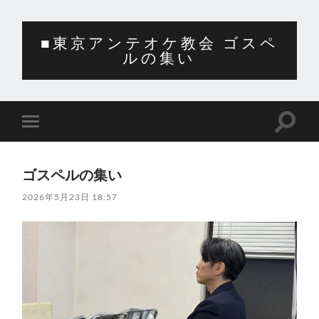
■東京アンテオケ教会 ゴスペ
ルの集い
検
モ
索
バ
フ
イ
ィ
ル
ー
ゴスペルの集い
メ
ル
ニ
ド
2026年5月23日 18:57
ュ
を
ー
切
を
り
切
替
り
え
替
る
え
る