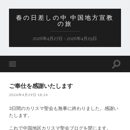
春の日差しの中 中国地方宣教
の旅
2026年4月27日 - 2026年4月29日
検
モ
索
バ
フ
イ
ィ
ル
ー
ご奉仕を感謝いたします
メ
ル
ニ
ド
2026年4月29日 18:24
ュ
を
ー
切
を
り
3日間のカリスマ聖会も無事に終わりました。感謝い
切
替
り
たします。
え
替
る
え
これで中国地区カリスマ聖会ブログを閉じます。
る