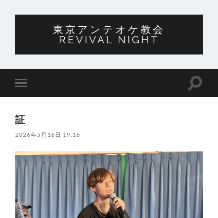
東京アンテオケ教会
REVIVAL NIGHT
検
モ
索
バ
フ
イ
ィ
ル
ー
証
メ
ル
ニ
ド
2026年5月16日 19:18
ュ
を
ー
切
を
り
切
替
り
え
替
る
え
る