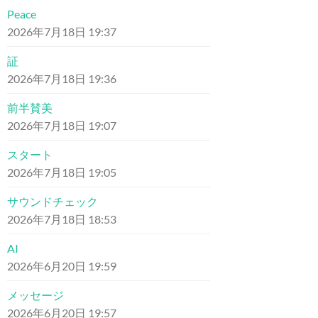
Peace
2026年7月18日 19:37
証
2026年7月18日 19:36
前半賛美
2026年7月18日 19:07
スタート
2026年7月18日 19:05
サウンドチェック
2026年7月18日 18:53
AI
2026年6月20日 19:59
メッセージ
2026年6月20日 19:57