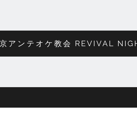
京アンテオケ教会 REVIVAL NIG