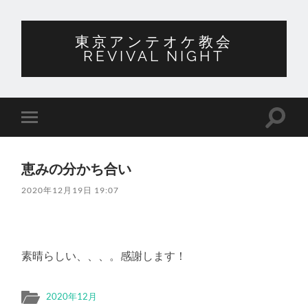
東京アンテオケ教会
REVIVAL NIGHT
検
モ
索
バ
フ
イ
ィ
ル
ー
恵みの分かち合い
メ
ル
ニ
ド
2020年12月19日 19:07
ュ
を
ー
切
を
り
切
替
り
え
替
る
素晴らしい、、、。感謝します！
え
る
2020年12月