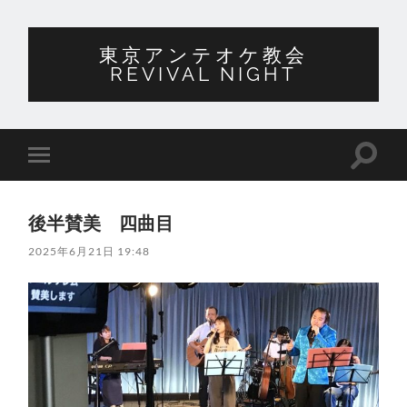
東京アンテオケ教会
REVIVAL NIGHT
検
モ
索
バ
フ
イ
ィ
ル
ー
後半賛美 四曲目
メ
ル
ニ
ド
2025年6月21日 19:48
ュ
を
ー
切
を
り
切
替
り
え
替
る
え
る