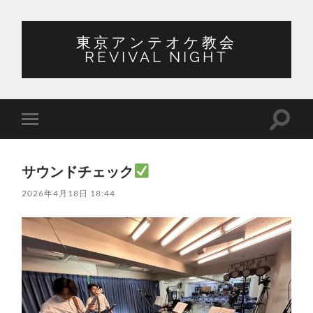
東京アンテオケ教会
REVIVAL NIGHT
検
モ
索
バ
フ
イ
ィ
ル
ー
サウンドチェック
メ
ル
ニ
ド
2026年4月18日 18:44
ュ
を
ー
切
を
り
切
替
り
え
替
る
え
る