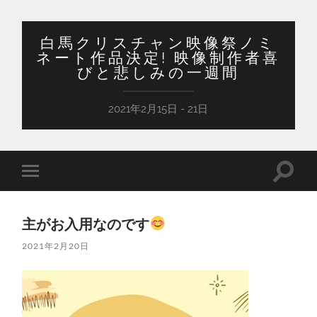
白馬クリスチャン映像祭ノミ
ネート作品決定! 映像制作者喜
びと悲しみの一週間
2021年2月15日 - 21日
検
モ
索
バ
フ
イ
ィ
ル
ー
主がお入用なのです
メ
ル
ニ
ド
2021年2月20日
ュ
を
ー
切
を
り
切
替
り
え
替
る