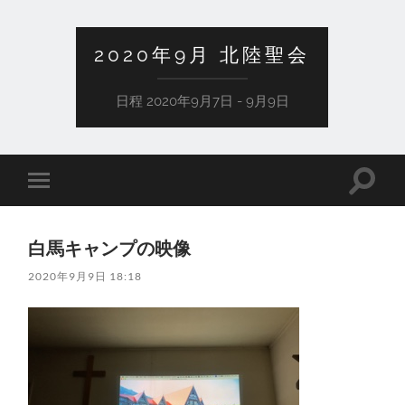
2020年9月 北陸聖会
日程 2020年9月7日 - 9月9日
検
モ
索
バ
フ
イ
ィ
ル
ー
白馬キャンプの映像
メ
ル
ニ
ド
2020年9月9日 18:18
ュ
を
ー
切
を
り
切
替
り
え
替
る
え
る