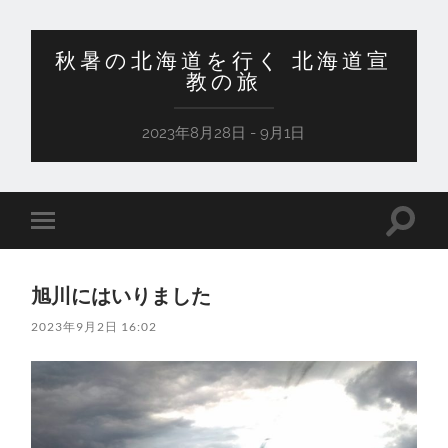
秋暑の北海道を行く 北海道宣
教の旅
2023年8月28日 - 9月1日
検
モ
索
バ
フ
イ
ィ
ル
ー
旭川にはいりました
メ
ル
ニ
ド
2023年9月2日 16:02
ュ
を
ー
切
を
り
切
替
り
え
替
る
え
る