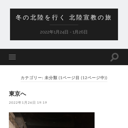
冬の北陸を行く 北陸宣教の旅
2022年1月24日 - 1月26日
検
モ
索
バ
フ
イ
ィ
ル
ー
カテゴリー:
未分類
(1ページ目 (12ページ中))
メ
ル
ニ
ド
ュ
を
東京へ
ー
切
を
り
切
2022年1月26日 19:19
替
り
え
替
る
え
る